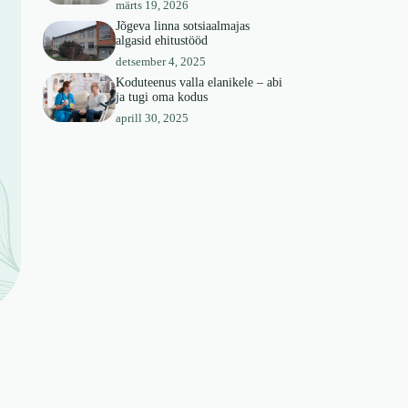
märts 19, 2026
Jõgeva linna sotsiaalmajas
algasid ehitustööd
detsember 4, 2025
Koduteenus valla elanikele – abi
ja tugi oma kodus
aprill 30, 2025