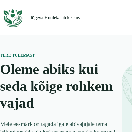
Jõgeva Hoolekandekeskus
TERE TULEMAST
Oleme abiks kui
seda kõige rohkem
vajad
Meie eesmärk on tagada igale abivajajale tema
isikupäraseid vajadusi arvestavad sotsiaalteenused.