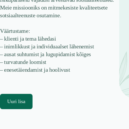
Meie missiooniks on mitmekesiste kvaliteetsete
sotsiaalteenuste osutamine.
Väärtustame:
– klienti ja tema lähedasi
– inimlikkust ja individuaalset lähenemist
– ausat suhtumist ja lugupidamist kõiges
– turvatunde loomist
– enesetäiendamist ja hoolivust
Uuri lisa