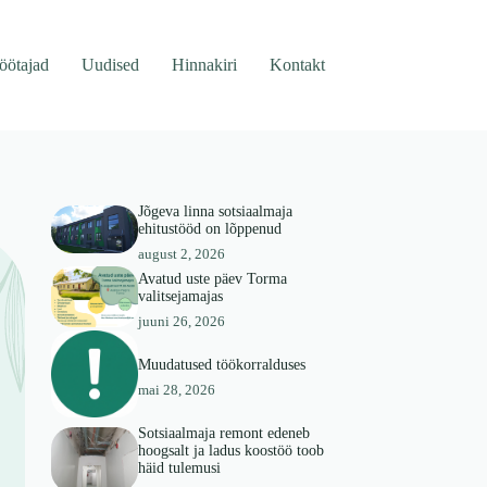
töötajad
Uudised
Hinnakiri
Kontakt
Jõgeva linna sotsiaalmaja
ehitustööd on lõppenud
august 2, 2026
Avatud uste päev Torma
valitsejamajas
juuni 26, 2026
Muudatused töökorralduses
mai 28, 2026
Sotsiaalmaja remont edeneb
hoogsalt ja ladus koostöö toob
häid tulemusi