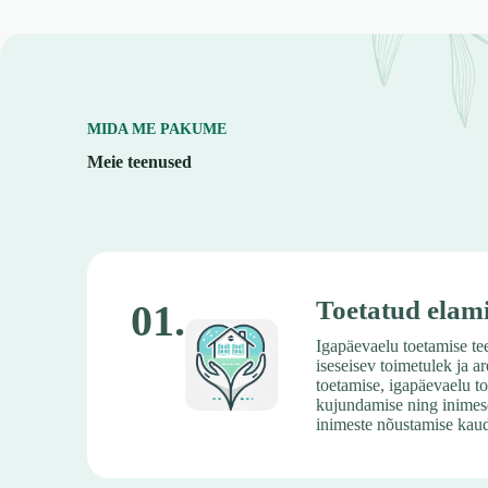
MIDA ME PAKUME
Meie teenused
Toetatud elami
01.
Igapäevaelu toetamise t
iseseisev toimetulek ja a
toetamise, igapäevaelu t
kujundamise ning inimese
inimeste nõustamise kau