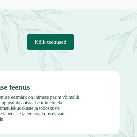
Kõik teenused
se teenus
eenuse eesmärk on inimese parim võimalik
reng psühhosotsiaalse toimetuleku
oimetulekuoskuste ja tööoskuste
 lähedaste ja temaga koos elavate
du.