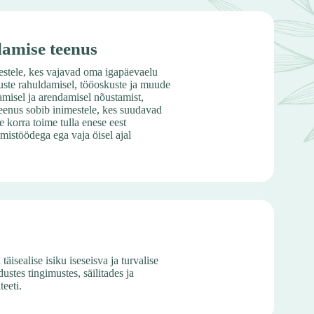
amise teenus
stele, kes vajavad oma igapäevaelu
uste rahuldamisel, tööoskuste ja muude
tamisel ja arendamisel nõustamist,
Teenus sobib inimestele, kes suudavad
 korra toime tulla enese eest
mistöödega ega vaja öisel ajal
isealise isiku iseseisva ja turvalise
stes tingimustes, säilitades ja
eeti.