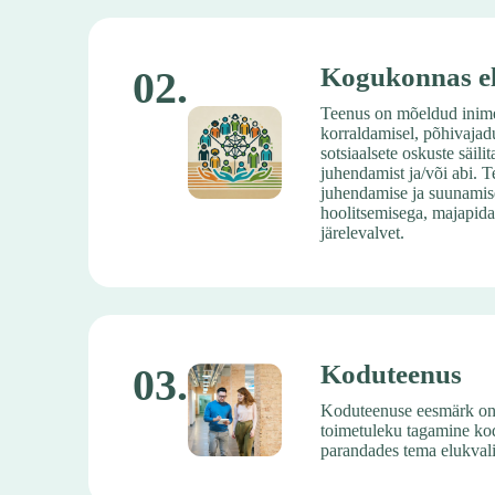
Kogukonnas el
02.
Teenus on mõeldud inime
korraldamisel, põhivajad
sotsiaalsete oskuste säili
juhendamist ja/või abi. 
juhendamise ja suunamise
hoolitsemisega, majapida
järelevalvet.
Koduteenus
03.
Koduteenuse eesmärk on tä
toimetuleku tagamine kodu
parandades tema elukvalit